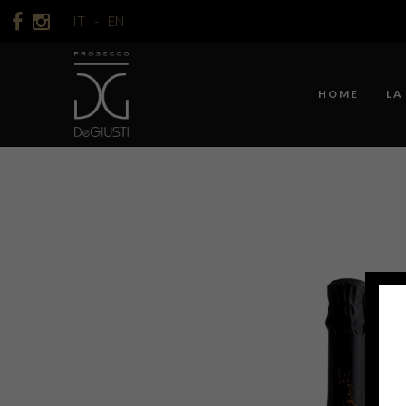
-
IT
-
EN
HOME
LA