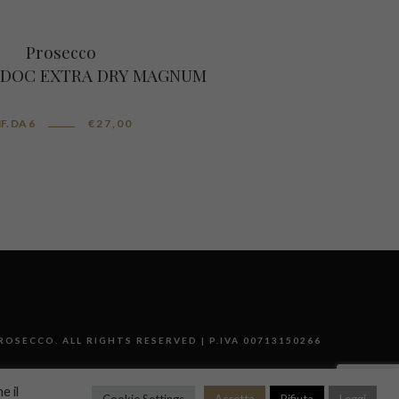
Prosecco
I DOC EXTRA DRY MAGNUM
F. DA 6
€
27,00
ROSECCO. ALL RIGHTS RESERVED | P.IVA 00713150266
e il