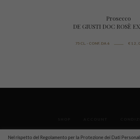
Prosecco
DE GIUSTI DOC ROSÈ E
75 CL. - CONF. DA 6
€
12,
SHOP
ACCOUNT
CONDIZI
Nel rispetto del Regolamento per la Protezione dei Dati Persona