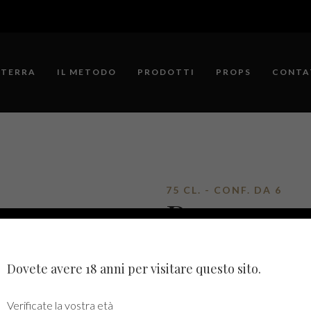
 TERRA
IL METODO
PRODOTTI
PROPS
CONTA
75 CL. - CONF. DA 6
Prosecco
DE GIUST
Dovete avere 18 anni per visitare questo sito.
SUPERIO
Verificate la vostra età