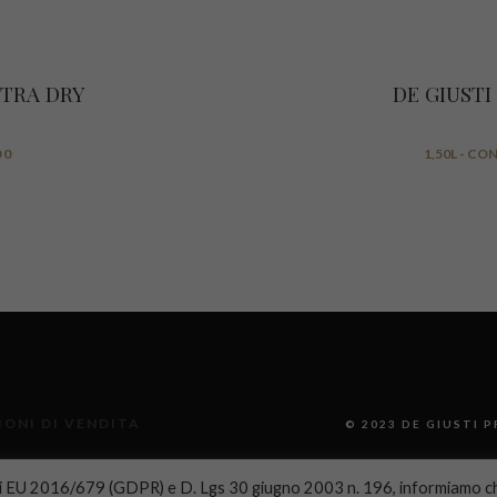
XTRA DRY
DE GIUST
00
1,50L - CON
ONI DI VENDITA
© 2023 DE GIUSTI P
li EU 2016/679 (GDPR) e D. Lgs 30 giugno 2003 n. 196, informiamo ch