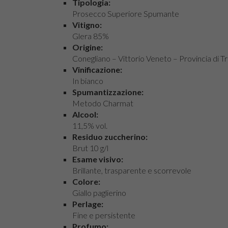
Tipologia:
Prosecco Superiore Spumante
Vitigno:
Glera 85%
Origine:
Conegliano – Vittorio Veneto – Provincia di T
Vinificazione:
In bianco
Spumantizzazione:
Metodo Charmat
Alcool:
11,5% vol.
Residuo zuccherino:
Brut 10 g/l
Esame visivo:
Brillante, trasparente e scorrevole
Colore:
Giallo paglierino
Perlage:
Fine e persistente
Profumo: