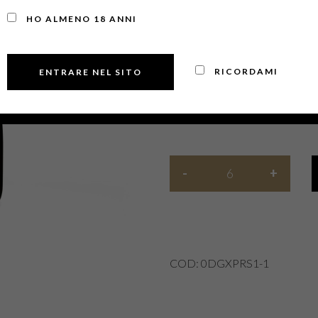
HO ALMENO 18 ANNI
€
14,00
RICORDAMI
Cad.
COD:
0DGXPRS1-1